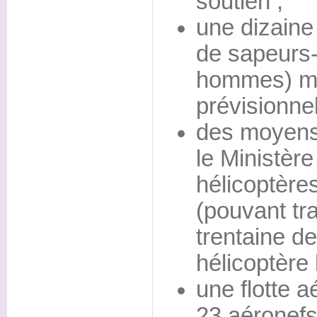
soutien ;
une dizaine
de sapeurs
hommes) mob
prévisionnel
des moyens 
le Ministère
hélicoptèr
(pouvant tr
trentaine de
hélicoptère 
une flotte 
23 aéronefs