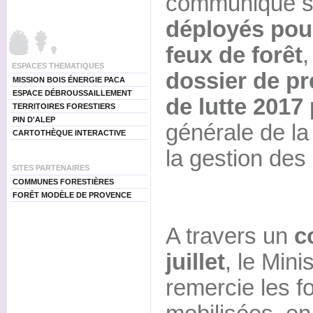
communique s
déployés pour
feux de forêt
,
ESPACES THEMATIQUES
dossier de pre
MISSION BOIS ÉNERGIE PACA
ESPACE DÉBROUSSAILLEMENT
de lutte 2017
p
TERRITOIRES FORESTIERS
PIN D'ALEP
générale de la 
CARTOTHÈQUE INTERACTIVE
la gestion de
SITES PARTENAIRES
COMMUNES FORESTIÈRES
FORÊT MODÈLE DE PROVENCE
A travers un
c
juillet
, le Minis
remercie les f