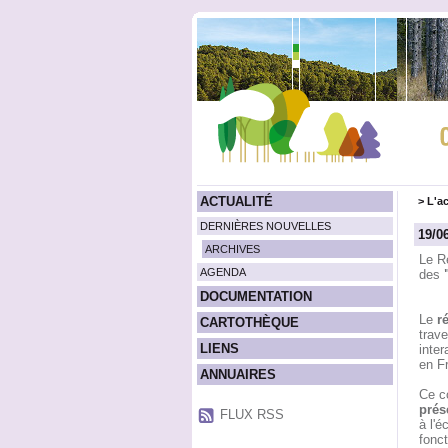
ACTUALITÉ
>
L'ac
DERNIÈRES NOUVELLES
19/0
ARCHIVES
Le R
AGENDA
des
DOCUMENTATION
Le
r
CARTOTHÈQUE
trave
LIENS
inter
en Fr
ANNUAIRES
Ce c
prés
FLUX RSS
à l'é
fonct