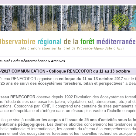
tualité Forêt Méditerranéenne
>
Archives
6/2017 COMMUNICATION - Colloque RENECOFOR du 11 au 13 octobre
éseau RENECOFOR organise un
colloque du 11 au 13 octobre 2017
sur le
"25 ans de suivi des écosystèmes forestiers, bilan et perspectives"
à Bea
éseau RENECOFOR
observe depuis 1992 l'évolution des écosystèmes foresti
rs l'étude de ses composantes (arbre, végétation, sol, atmosphère, etc.) et de
actions. Coordonné par l'ONF, il comprend une centaine de sites permanents r
ance métropolitaine et s'intègre dans un réseau plus vaste à l'échelle europé
olloque vise à
restituer les acquis à l'issue de 25 ans d'activités sous la 
entations pédagogiques
. Les thèmes abordés concerneront les tendances 
chelle nationale et internationale, les apports du réseau à la compréhension du
ionnement des écosystèmes forestiers et les nouvelles recherches auxquelles