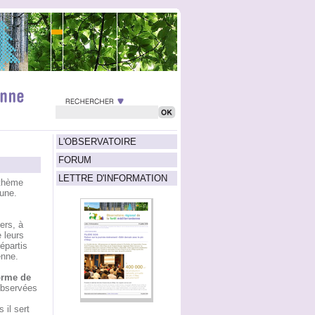
L'OBSERVATOIRE
FORUM
LETTRE D'INFORMATION
 thème
une.
ers, à
 leurs
épartis
enne.
forme de
observées
 il sert