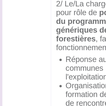
2/ Le/La charg
pour rôle de
p
du programme
génériques 
forestières
, f
fonctionnemen
Réponse au
communes po
l'exploitatio
Organisatio
formation d
de rencontr