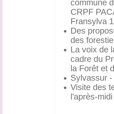
commune de
CRPF PACA 
Fransylva 1
Des proposi
des forestie
La voix de l
cadre du P
la Forêt et 
Sylvassur 
Visite des t
l'après-midi