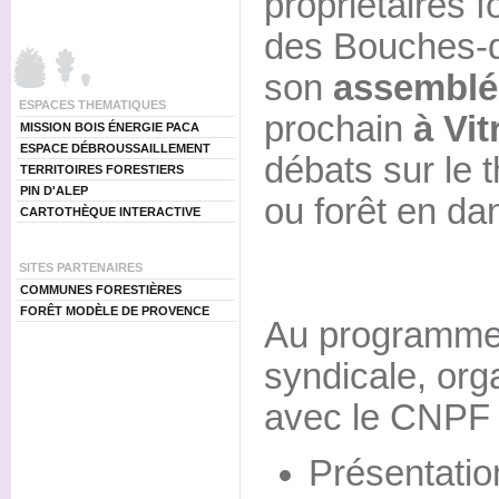
propriétaires f
des Bouches-d
son
assemblée
ESPACES THEMATIQUES
prochain
à Vit
MISSION BOIS ÉNERGIE PACA
ESPACE DÉBROUSSAILLEMENT
débats sur le t
TERRITOIRES FORESTIERS
PIN D'ALEP
ou forêt en da
CARTOTHÈQUE INTERACTIVE
SITES PARTENAIRES
COMMUNES FORESTIÈRES
FORÊT MODÈLE DE PROVENCE
Au programme 
syndicale, org
avec le CNPF
Présentatio