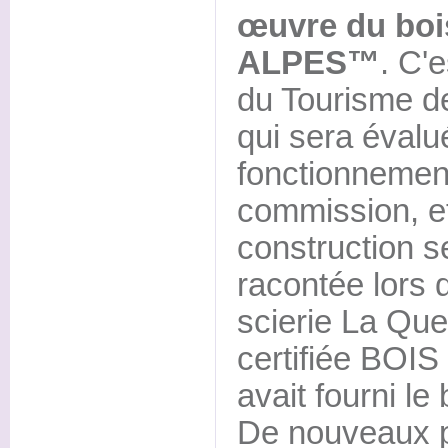
œuvre du boi
ALPES™
. C'
du Tourisme de
qui sera éval
fonctionnement
commission, et 
construction 
racontée lors d
scierie La Que
certifiée BOI
avait fourni le
De nouveaux p