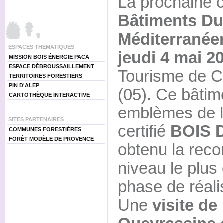
La prochaine 
Bâtiments Du
Méditerranée
ESPACES THEMATIQUES
jeudi 4 mai 2
MISSION BOIS ÉNERGIE PACA
ESPACE DÉBROUSSAILLEMENT
Tourisme de Ch
TERRITOIRES FORESTIERS
PIN D'ALEP
(05). Ce bâtim
CARTOTHÈQUE INTERACTIVE
emblèmes de l
SITES PARTENAIRES
certifié
BOIS 
COMMUNES FORESTIÈRES
FORÊT MODÈLE DE PROVENCE
obtenu la rec
niveau le plus 
phase de réali
Une
visite de 