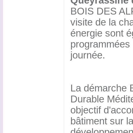
Queyrassine 
BOIS DES ALP
visite de la ch
énergie sont 
programmées à
journée.
La démarche 
Durable Médit
objectif d'acc
bâtiment sur l
développement 