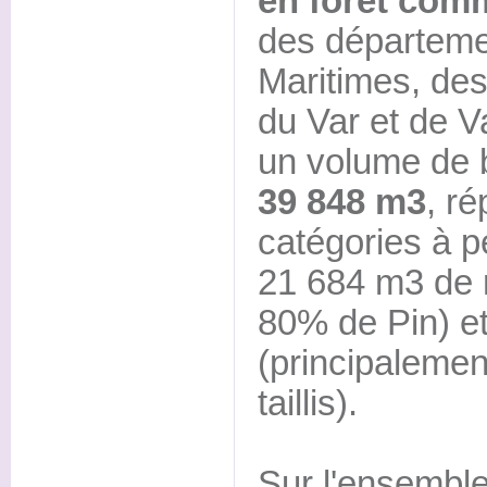
en forêt com
des départeme
Maritimes, de
du Var et de Va
un volume de 
39 848 m3
, ré
catégories à p
21 684 m3 de r
80% de Pin) et
(principalemen
taillis).
Sur l'ensembl