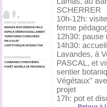
Lamas, au Bar
SCHERRER
10h-12h: visi
ESPACES THEMATIQUES
ferme pédago
MISSION BOIS ÉNERGIE PACA
ESPACE DÉBROUSSAILLEMENT
12h30: pause 
TERRITOIRES FORESTIERS
PIN D'ALEP
14h30: accuei
CARTOTHÈQUE INTERACTIVE
Lavandes, à 
SITES PARTENAIRES
PASCAL, et vis
COMMUNES FORESTIÈRES
FORÊT MODÈLE DE PROVENCE
sentier botani
Végétaux" ave
projet
17h: pot et di
Retour à l