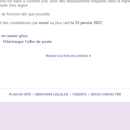
oste est basé à Sisteron (04), avec des déplacements fréquents dans la régio
uels hors région.
 de fonction dès que possible.
t des candidatures par
email
au plus tard
le 23 janvier 2017
.
 en savoir plus:
Télécharger l'offre de poste
Retour à la liste des articles
PLAN DU SITE
|
MENTIONS LEGALES
|
CREDITS
|
NOUS CONTACTER