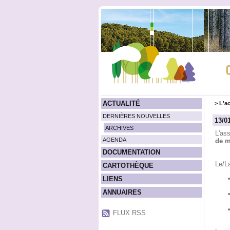
ACTUALITÉ
>
L'ac
DERNIÈRES NOUVELLES
13/0
ARCHIVES
L'as
AGENDA
de m
DOCUMENTATION
Le/L
CARTOTHÈQUE
LIENS
ANNUAIRES
FLUX RSS