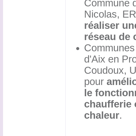
Commune de
Nicolas, E
réaliser un
réseau de 
Communes f
d'Aix en P
Coudoux, Un
pour
amélio
le fonctio
chaufferie
chaleur
.