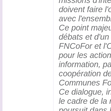
missions d'inté
doivent faire l
avec l'ensembl
Ce point majeu
débats et d'un
FNCoFor et l'O.
pour les actio
information, p
coopération de
Communes For
Ce dialogue, in
le cadre de la 
poursuit dans 