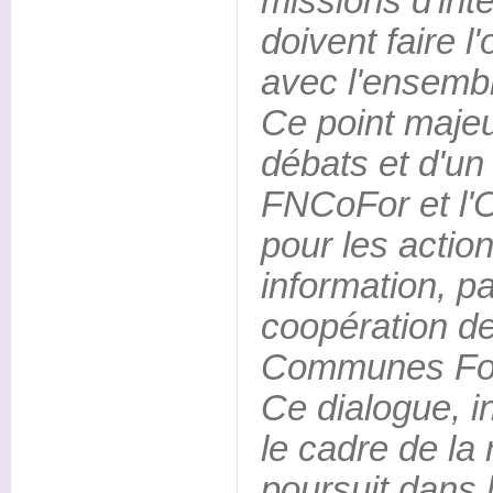
missions d'inté
doivent faire l
avec l'ensembl
Ce point majeu
débats et d'un
FNCoFor et l'O.
pour les actio
information, p
coopération de
Communes For
Ce dialogue, in
le cadre de la 
poursuit dans 