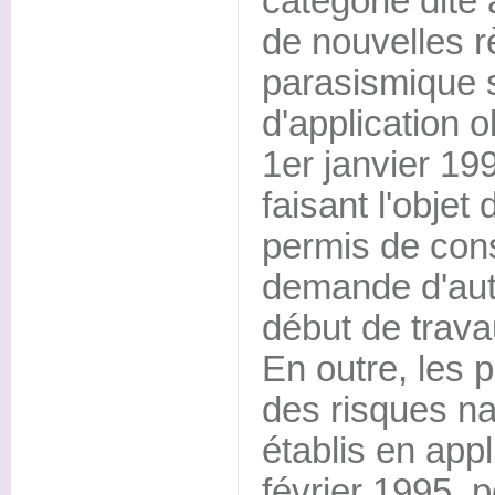
catégorie dite 
de nouvelles r
parasismique 
d'application o
1er janvier 19
faisant l'obje
permis de cons
demande d'auto
début de trava
En outre, les 
des risques na
établis en appl
février 1995, 