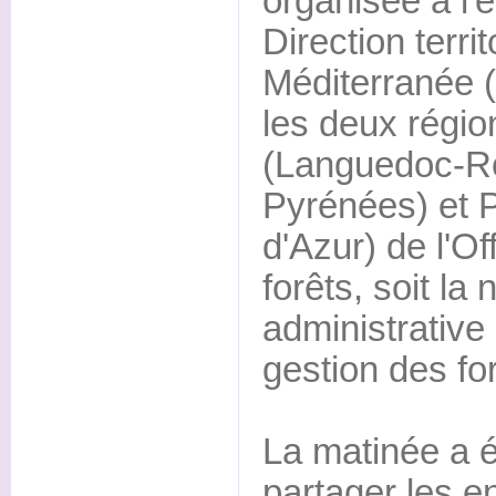
organisée à l'é
Direction territ
Méditerranée (
les deux régio
(Languedoc-Ro
Pyrénées) et 
d'Azur) de l'Of
forêts, soit la
administrative 
gestion des fo
La matinée a é
partager les e