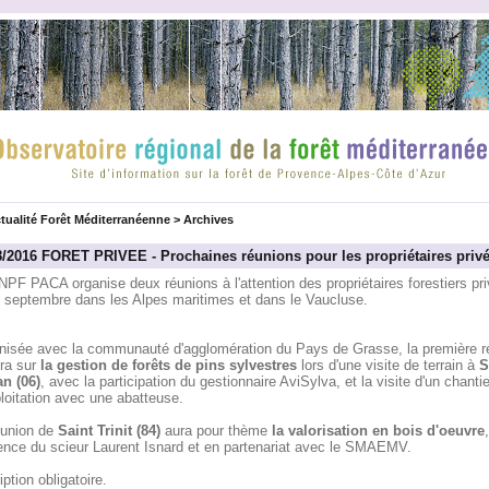
tualité Forêt Méditerranéenne
>
Archives
8/2016 FORET PRIVEE - Prochaines réunions pour les propriétaires priv
PF PACA organise deux réunions à l'attention des propriétaires forestiers pri
5 septembre dans les Alpes maritimes et dans le Vaucluse.
nisée avec la communauté d'agglomération du Pays de Grasse, la première r
era sur
la gestion de forêts de pins sylvestres
lors d'une visite de terrain à
S
n (06)
, avec la participation du gestionnaire AviSylva, et la visite d'un chantie
loitation avec une abatteuse.
éunion de
Saint Trinit (84)
aura pour thème
la valorisation en bois d'oeuvre
ence du scieur Laurent Isnard et en partenariat avec le SMAEMV.
iption obligatoire.