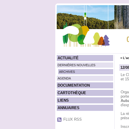
ACTUALITÉ
>
L'ac
DERNIÈRES NOUVELLES
12/0
ARCHIVES
Le CN
AGENDA
et 1
DOCUMENTATION
Orga
CARTOTHÈQUE
port
LIENS
Auba
d'exp
ANNUAIRES
La r
prés
FLUX RSS
Inscr