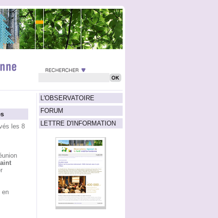
L'OBSERVATOIRE
FORUM
és
LETTRE D'INFORMATION
vés les 8
éunion
aint
r
, en