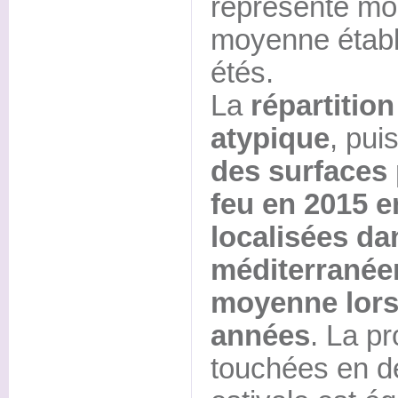
représente moi
moyenne établi
étés.
La
répartitio
atypique
, pu
des surfaces 
feu en 2015 e
localisées da
méditerranée
moyenne lors
années
. La p
touchées en de