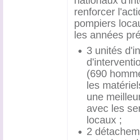
nationaux d'in
renforcer l'ac
pompiers loca
les années pr
3 unités d'i
d'interventi
(690 hommes
les matérie
une meilleu
avec les se
locaux ;
2 détacheme