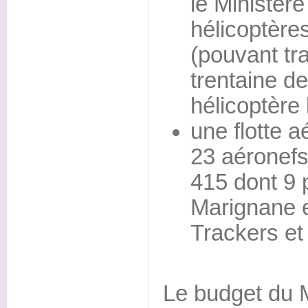
le Ministère
hélicoptèr
(pouvant tr
trentaine de
hélicoptère 
une flotte 
23 aéronefs
415 dont 9 
Marignane e
Trackers et
Le budget du Mi