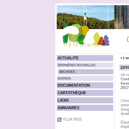
ACTUALITÉ
>
L'ac
DERNIÈRES NOUVELLES
22/0
ARCHIVES
Un r
AGENDA
Cont
fore
DOCUMENTATION
2017
CARTOTHÈQUE
LIENS
L'év
seron
ANNUAIRES
d'au
durab
FLUX RSS
D'aut
d'opé