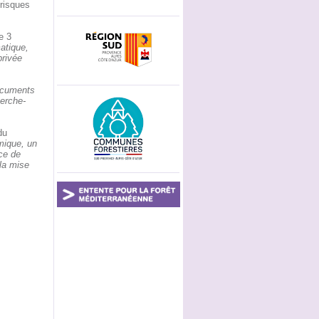
risques
e 3
atique,
privée
documents
herche-
du
mique, un
ce de
la mise