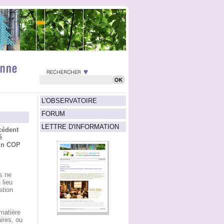
L'OBSERVATOIRE
FORUM
LETTRE D'INFORMATION
cédent
é
in COP
s ne
 lieu
stion
matière
ires, ou