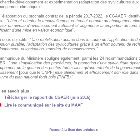
echerche-développement et expérimentation (adaptation des sylvicultures aux 
hangement climatique).
l'élaboration du prochain contrat de la période 2017-2022, le CGAAER identifi
x : "
hâter et orienter le renouvellement en tenant compte du changement clim
uver un niveau d'investissement suffisant et augmenter la proportion de forêt 
ficiant d'une mise en valeur économique
".
xe deux objectifs :"
Une mobilisation accrue dans le cadre de l'application de 
stion durable; l'adaptation des sylvicultures grâce à un effort soutenu de rec
loppement, vulgarisation, transfert de connaissances
."
ommuniqué du Ministère souligne également, parmi les 24 recommandations 
R : "
une simplification des procédures, la promotion d'une sylviculture dyna
upement de la gestion des petites forêts ainsi qu'une refonte de la gouvernan
ablissement
[pour que le CNPF]
joue pleinement et efficacement son rôle dans 
uvre du plan national forêt bois (PNFB)
."
 en savoir plus :
Télécharger le rapport du CGAER (juin 2016)
Lire le communiqué sur le site du MAAF
Retour à la liste des articles