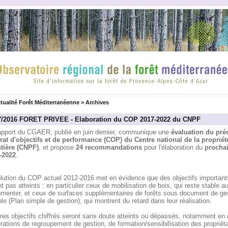
tualité Forêt Méditerranéenne
>
Archives
7/2016 FORET PRIVEE - Elaboration du COP 2017-2022 du CNPF
apport du CGAER, publié en juin dernier, communique une
évaluation du pré
rat d'objectifs et de performance (COP) du Centre national de la propriét
stière (CNPF)
, et propose
24 recommandations
pour l'élaboration du
procha
-2022
.
olution du COP actuel 2012-2016 met en évidence que des objectifs important
t pas atteints : en particulier ceux de mobilisation de bois, qui reste stable au
gmenter, et ceux de surfaces supplémentaires de forêts sous document de ge
le (Plan simple de gestion), qui montrent du retard dans leur réalisation.
res objectifs chiffrés seront sans doute atteints ou dépassés, notamment en 
rations de regroupement de gestion, de formation/sensibilisation des propriéta