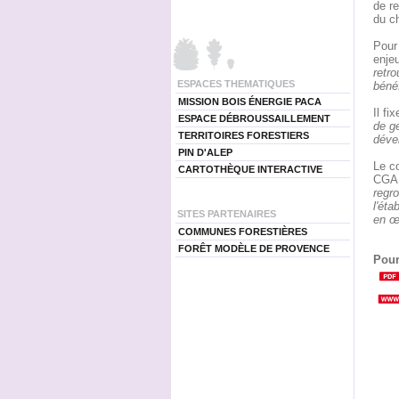
de r
du c
Pour 
enjeu
retro
ESPACES THEMATIQUES
béné
MISSION BOIS ÉNERGIE PACA
Il fi
ESPACE DÉBROUSSAILLEMENT
de ge
TERRITOIRES FORESTIERS
déve
PIN D'ALEP
Le c
CARTOTHÈQUE INTERACTIVE
CGAE
regro
l'ét
SITES PARTENAIRES
en œ
COMMUNES FORESTIÈRES
FORÊT MODÈLE DE PROVENCE
Pour