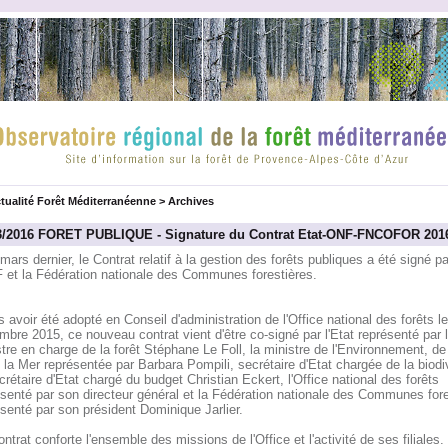
tualité Forêt Méditerranéenne
>
Archives
3/2016 FORET PUBLIQUE - Signature du Contrat Etat-ONF-FNCOFOR 201
mars dernier, le Contrat relatif à la gestion des forêts publiques a été signé par
F et la Fédération nationale des Communes forestières.
 avoir été adopté en Conseil d'administration de l'Office national des forêts l
bre 2015, ce nouveau contrat vient d'être co-signé par l'Etat représenté par 
tre en charge de la forêt Stéphane Le Foll, la ministre de l'Environnement, de 
 la Mer représentée par Barbara Pompili, secrétaire d'Etat chargée de la biodiv
crétaire d'Etat chargé du budget Christian Eckert, l'Office national des forêts
senté par son directeur général et la Fédération nationale des Communes fore
senté par son président Dominique Jarlier.
ntrat conforte l'ensemble des missions de l'Office et l'activité de ses filiales. 