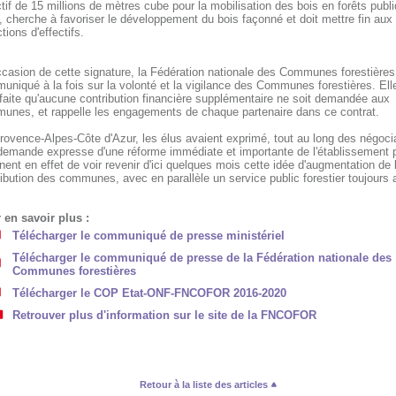
tif de 15 millions de mètres cube pour la mobilisation des bois en forêts publi
 cherche à favoriser le développement du bois façonné et doit mettre fin aux
tions d'effectifs.
ccasion de cette signature, la Fédération nationale des Communes forestières
niqué à la fois sur la volonté et la vigilance des Communes forestières. Elle
faite qu'aucune contribution financière supplémentaire ne soit demandée aux
unes, et rappelle les engagements de chaque partenaire dans ce contrat.
ovence-Alpes-Côte d'Azur, les élus avaient exprimé, tout au long des négoci
demande expresse d'une réforme immédiate et importante de l'établissement pu
nent en effet de voir revenir d'ici quelques mois cette idée d'augmentation de 
ibution des communes, avec en parallèle un service public forestier toujours 
 en savoir plus :
Télécharger le communiqué de presse ministériel
Télécharger le communiqué de presse de la Fédération nationale des
Communes forestières
Télécharger le COP Etat-ONF-FNCOFOR 2016-2020
Retrouver plus d'information sur le site de la FNCOFOR
Retour à la liste des articles