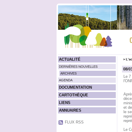
ACTUALITÉ
>
L'ac
DERNIÈRES NOUVELLES
08/0
ARCHIVES
Le 7 
AGENDA
l'ON
DOCUMENTATION
Après
CARTOTHÈQUE
décem
LIENS
minis
et de
ANNUAIRES
le se
repré
repré
FLUX RSS
Le Co