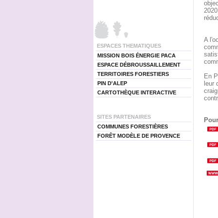
objec
2020,
réduc
A l'o
ESPACES THEMATIQUES
commu
satis
MISSION BOIS ÉNERGIE PACA
comm
ESPACE DÉBROUSSAILLEMENT
TERRITOIRES FORESTIERS
En Pr
leur 
PIN D'ALEP
craig
CARTOTHÈQUE INTERACTIVE
contr
SITES PARTENAIRES
Pour
COMMUNES FORESTIÈRES
FORÊT MODÈLE DE PROVENCE