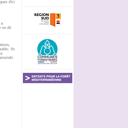
ques d'ici
 a
 se dit
ations,
blic. Ils
la
amoindri.