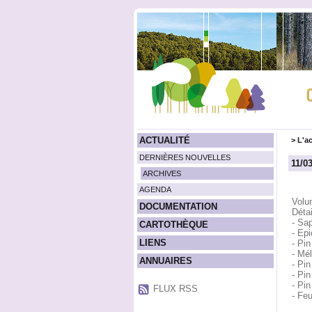
ACTUALITÉ
>
L'ac
DERNIÈRES NOUVELLES
11/0
ARCHIVES
AGENDA
Volu
DOCUMENTATION
Détai
- Sa
CARTOTHÈQUE
- Ep
LIENS
- Pi
- Mé
ANNUAIRES
- Pin
- Pi
- Pi
FLUX RSS
- Feu