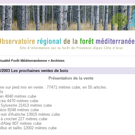
tualité Forêt Méditerranéenne
>
Archives
3/2003 Les prochaines ventes de bois
Présentation de la vente
me sur pied mis en vente : 77471 mètres cube, en 55 articles.
ls :
pin 4040 mètres cube
icéa 4470 mètres cube
n Sylvestre 21413 mètres cube
lèze 8248 mètres cube
 noir d'Autriche 13915 mètres cube
n à crochet 227 mètres cube
n d'Alep 807 mètres cube
illus et taillis 12002 mètres cube