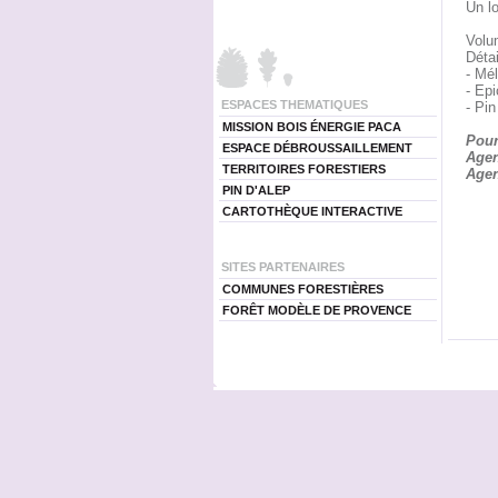
Un lo
Volu
Détai
- Mé
- Ep
ESPACES THEMATIQUES
- Pi
MISSION BOIS ÉNERGIE PACA
Pour
ESPACE DÉBROUSSAILLEMENT
Agen
TERRITOIRES FORESTIERS
Agen
PIN D'ALEP
CARTOTHÈQUE INTERACTIVE
SITES PARTENAIRES
COMMUNES FORESTIÈRES
FORÊT MODÈLE DE PROVENCE