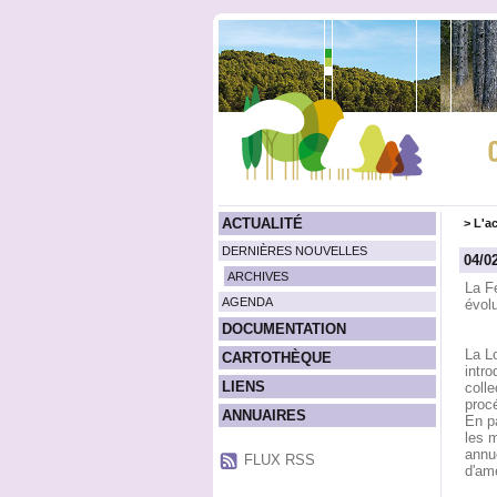
ACTUALITÉ
>
L'ac
DERNIÈRES NOUVELLES
04/0
ARCHIVES
La F
AGENDA
évolu
DOCUMENTATION
La Lo
CARTOTHÈQUE
intro
LIENS
colle
proc
ANNUAIRES
En pa
les m
annue
FLUX RSS
d'am