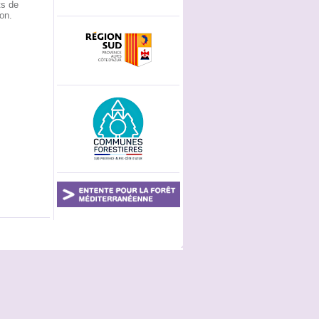
ts de
ion.