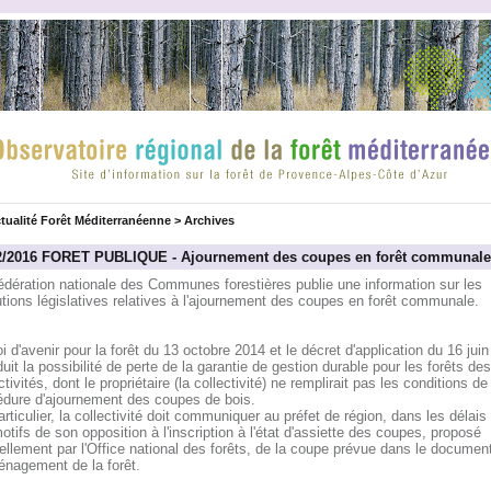
tualité Forêt Méditerranéenne
>
Archives
2/2016 FORET PUBLIQUE - Ajournement des coupes en forêt communale
édération nationale des Communes forestières publie une information sur les
tions législatives relatives à l'ajournement des coupes en forêt communale.
i d'avenir pour la forêt du 13 octobre 2014 et le décret d'application du 16 jui
duit la possibilité de perte de la garantie de gestion durable pour les forêts des
ctivités, dont le propriétaire (la collectivité) ne remplirait pas les conditions de 
édure d'ajournement des coupes de bois.
rticulier, la collectivité doit communiquer au préfet de région, dans les délais 
otifs de son opposition à l'inscription à l'état d'assiette des coupes, proposé
llement par l'Office national des forêts, de la coupe prévue dans le documen
énagement de la forêt.