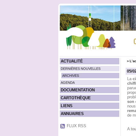
ACTUALITÉ
>
L'ac
DERNIÈRES NOUVELLES
05/0
ARCHIVES
La
c
AGENDA
chif
parue
DOCUMENTATION
prop
probl
CARTOTHÈQUE
son 
LIENS
nous
rem
ANNUAIRES
de m
FLUX RSS
A tou