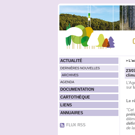
ACTUALITÉ
>
L'ac
DERNIÈRES NOUVELLES
23/0
clim
ARCHIVES
AGENDA
L'Age
sur
l
DOCUMENTATION
CARTOTHÈQUE
Le r
LIENS
"Cet 
ANNUAIRES
prél
élém
défi
FLUX RSS
de la