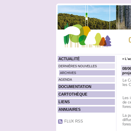
ACTUALITÉ
>
L'ac
DERNIÈRES NOUVELLES
08/0
proj
ARCHIVES
AGENDA
Le Co
les C
DOCUMENTATION
CARTOTHÈQUE
Les i
LIENS
de ce
fores
ANNUAIRES
La pu
diffu
FLUX RSS
fores