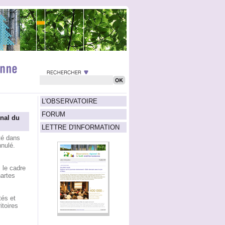
L'OBSERVATOIRE
FORUM
nal du
LETTRE D'INFORMATION
té dans
nnulé.
 le cadre
hartes
tés et
itoires