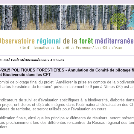
tualité Forêt Méditerranéenne
>
Archives
6/2015 POLITIQUES FORESTIERES - Annulation du Comité de pilotage fi
et Biodiversité dans les CFT
mité de pilotage final du projet "Améliorer la prise en compte de la biodiversi
hartes forestières de territoire" prévu initialement le 9 juin à Nîmes (30) est a
ndicateurs de suivi et d'évaluation spécifiques à la biodiversité, élaborés dans
 projet, ont d'ores et déjà été intégrés dans l'outil national d'évaluation des C
tières de territoire, et seront utilisés pour l'évaluation en cours.
blication finale, ainsi que les principaux éléments de résultats, seront présen
sés prochainement lors des différentes rencontres du Réseau régional des terr
tiers.