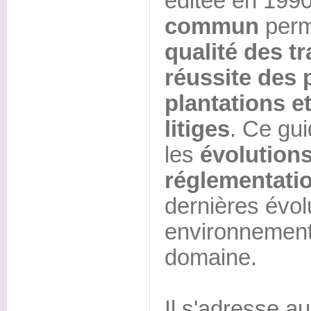
éditée en 1990
commun
perm
qualité des tr
réussite des 
plantations et
litiges
. Ce gu
les
évolutions
réglementati
dernières évol
environnement
domaine.
Il s'adresse a