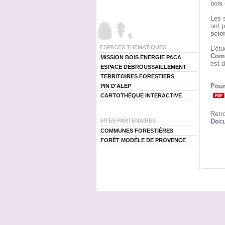
bois 
Les s
ont 
scie
ESPACES THEMATIQUES
L'ét
Comm
MISSION BOIS ÉNERGIE PACA
est d
ESPACE DÉBROUSSAILLEMENT
TERRITOIRES FORESTIERS
Pour
PIN D'ALEP
CARTOTHÈQUE INTERACTIVE
Retro
SITES PARTENAIRES
Docu
COMMUNES FORESTIÈRES
FORÊT MODÈLE DE PROVENCE