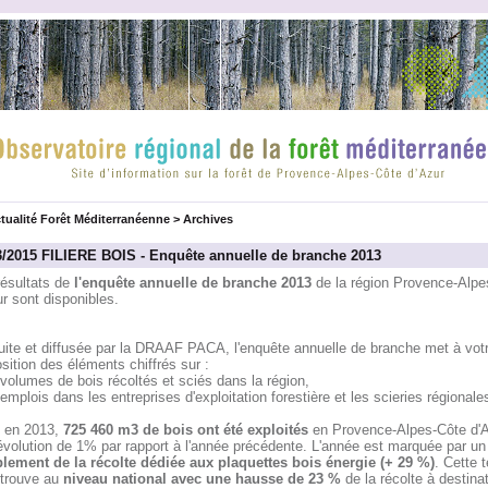
tualité Forêt Méditerranéenne
>
Archives
3/2015 FILIERE BOIS - Enquête annuelle de branche 2013
résultats de
l'enquête annuelle de branche 2013
de la région Provence-Alpe
r sont disponibles.
uite et diffusée par la DRAAF PACA, l'enquête annuelle de branche met à vot
sition des éléments chiffrés sur :
 volumes de bois récoltés et sciés dans la région,
 emplois dans les entreprises d'exploitation forestière et les scieries régionale
i en 2013,
725 460 m3 de bois ont été exploités
en Provence-Alpes-Côte d'A
évolution de 1% par rapport à l'année précédente. L'année est marquée par un
lement de la récolte dédiée aux plaquettes bois énergie (+ 29 %)
. Cette 
etrouve au
niveau national avec une hausse de 23 %
de la récolte à destina