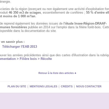
énergie.
cieries de la région (exerçant ou non également une activité d'exploitation for
produit
46 350 m3 de sciages
, essentiellement de conifères ;
55 % d'entre el
nt moins de 1 000 m³/an
.
ude reprend également les données issues de
l'étude Insee-Région-DRAAF-
unes forestières
publiée en 2014 sur l'emploi dans la filière forêt-bois. Cet
isponible dans la documentation du site.
 en savoir plus :
Télécharger l'EAB 2013
uver les années précédentes ainsi que des cartes d'illustration dans la rubriq
mentation > Filière bois > Récolte
Retour à la liste des articles
PLAN DU SITE
|
MENTIONS LEGALES
|
CREDITS
|
NOUS CONTACTER