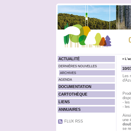
ACTUALITÉ
>
L'ac
DERNIÈRES NOUVELLES
10/0
ARCHIVES
Les 
AGENDA
d'Azu
DOCUMENTATION
Prod
CARTOTHÈQUE
dispo
LIENS
- les
- les
ANNUAIRES
Ains
une 
FLUX RSS
doub
se r