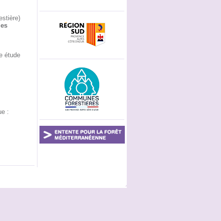
estière)
les
te étude
ue :