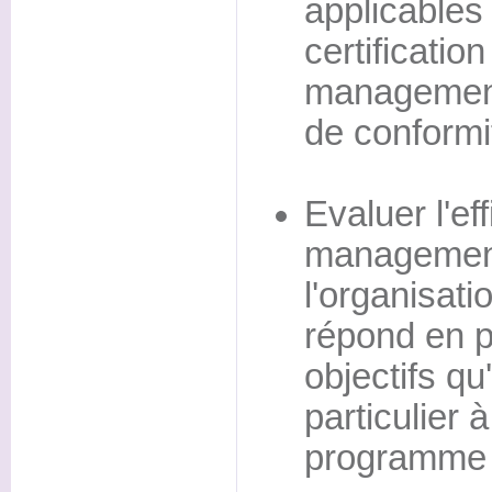
applicables 
certificatio
management 
de conformit
Evaluer l'ef
management
l'organisa
répond en 
objectifs qu'
particulier 
programme 