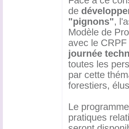
Face à ce const
de
développer 
"pignons"
, l
Modèle de Pro
avec le CRPF
journée tech
toutes les per
par cette thém
forestiers, élus
Le programme 
pratiques relat
seront disponi