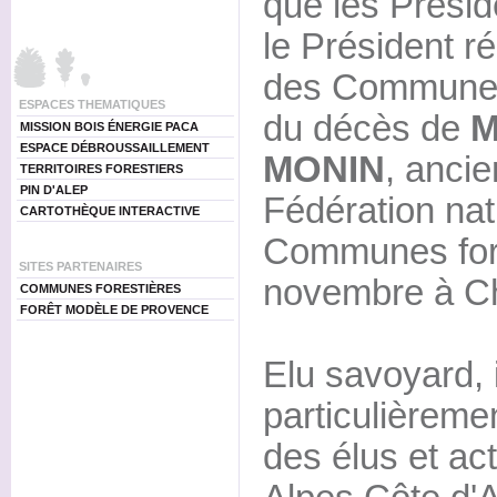
que les Prési
le Président ré
des Communes 
ESPACES THEMATIQUES
du décès de
M
MISSION BOIS ÉNERGIE PACA
ESPACE DÉBROUSSAILLEMENT
MONIN
, ancie
TERRITOIRES FORESTIERS
PIN D'ALEP
Fédération nat
CARTOTHÈQUE INTERACTIVE
Communes fore
SITES PARTENAIRES
novembre à C
COMMUNES FORESTIÈRES
FORÊT MODÈLE DE PROVENCE
Elu savoyard, i
particulièreme
des élus et ac