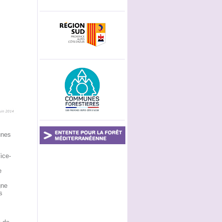
unes
Vice-
e
gne
s