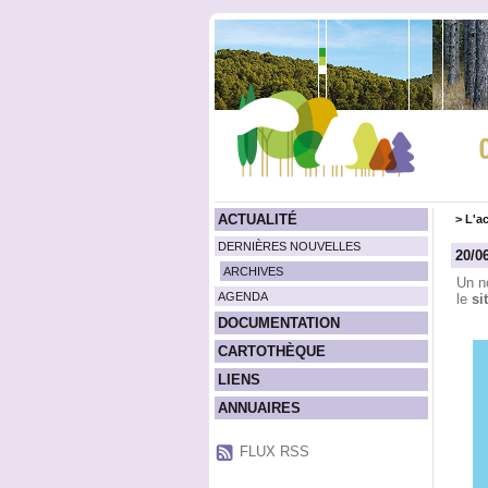
ACTUALITÉ
>
L'ac
DERNIÈRES NOUVELLES
20/0
ARCHIVES
Un no
AGENDA
le
si
DOCUMENTATION
CARTOTHÈQUE
LIENS
ANNUAIRES
FLUX RSS