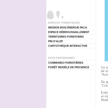
ESPACES THEMATIQUES
MISSION BOIS ÉNERGIE PACA
ESPACE DÉBROUSSAILLEMENT
TERRITOIRES FORESTIERS
PIN D'ALEP
CARTOTHÈQUE INTERACTIVE
SITES PARTENAIRES
COMMUNES FORESTIÈRES
Ce si
FORÊT MODÈLE DE PROVENCE
de se
"Acti
De gr
"Conc
Enfin
et in
Modè