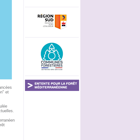
vancées
on" et
ulée
tuelles.
terranéen
rêt