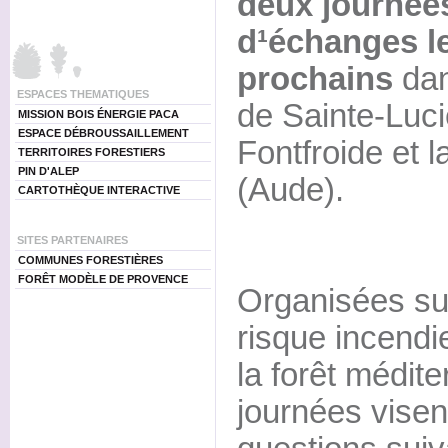
deux journées
d¹échanges le
prochains
dan
ESPACES THEMATIQUES
de Sainte-Luci
MISSION BOIS ÉNERGIE PACA
ESPACE DÉBROUSSAILLEMENT
Fontfroide et l
TERRITOIRES FORESTIERS
PIN D'ALEP
(Aude).
CARTOTHÈQUE INTERACTIVE
SITES PARTENAIRES
COMMUNES FORESTIÈRES
FORÊT MODÈLE DE PROVENCE
Organisées sur
risque incendi
la forêt médit
journées visen