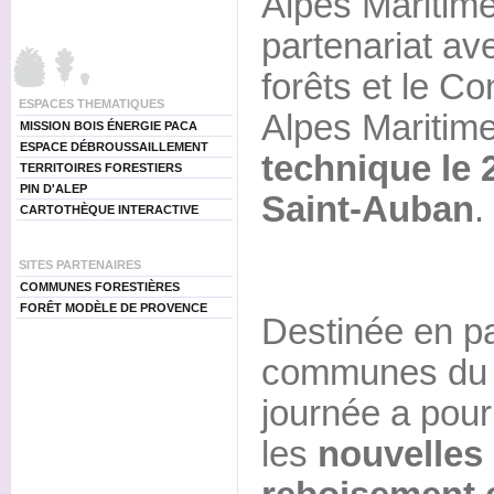
Alpes Maritim
partenariat ave
forêts et le C
ESPACES THEMATIQUES
Alpes Maritim
MISSION BOIS ÉNERGIE PACA
ESPACE DÉBROUSSAILLEMENT
technique le 
TERRITOIRES FORESTIERS
PIN D'ALEP
Saint-Auban
.
CARTOTHÈQUE INTERACTIVE
SITES PARTENAIRES
COMMUNES FORESTIÈRES
FORÊT MODÈLE DE PROVENCE
Destinée en pa
communes du d
journée a pour
les
nouvelles 