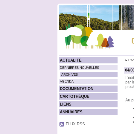
ACTUALITÉ
>
L'ac
DERNIÈRES NOUVELLES
04/0
ARCHIVES
L'éd
AGENDA
par l
proc
DOCUMENTATION
CARTOTHÈQUE
Au p
LIENS
ANNUAIRES
FLUX RSS