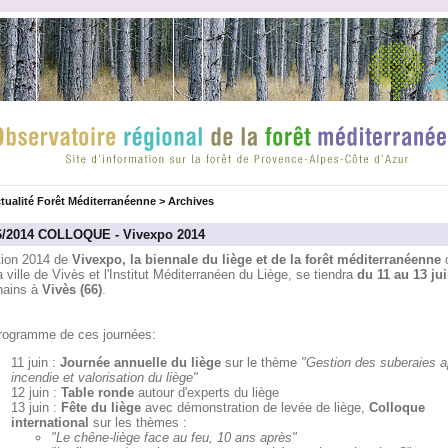
tualité Forêt Méditerranéenne
>
Archives
6/2014 COLLOQUE - Vivexpo 2014
ition 2014 de
Vivexpo, la biennale du liège et de la forêt méditerranéenne
o
a ville de Vivès et l'Institut Méditerranéen du Liège, se tiendra
du 11 au 13 ju
hains à
Vivès (66)
.
rogramme de ces journées:
11 juin :
Journée annuelle du liège
sur le thème
"Gestion des suberaies a
incendie et valorisation du liège"
12 juin :
Table ronde
autour d'experts du liège
13 juin :
Fête du liège
avec démonstration de levée de liège,
Colloque
international
sur les thèmes :
"Le chêne-liège face au feu, 10 ans après"