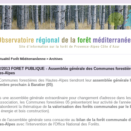
tualité Forêt Méditerranéenne
>
Archives
2/2013 FORET PUBLIQUE - Assemblée générale des Communes forestièr
es-Alpes
Communes forestières des Hautes-Alpes tiendront leur
assemblée générale l
mbre prochain à Baratier (05)
.
s une assemblée générale extraordinaire pour changement d'adresse dans les
association, les Communes forestières 05 présenteront leur activité de l'année
 aborderont la thématique de
la valorisation des forêts communales par le 
 énergie et bois construction).
in de l'assemblée générale sera consacrée au
bilan de la forêt communale d
es-Alpes
avec l'intervention de l'Office National des Forêts.