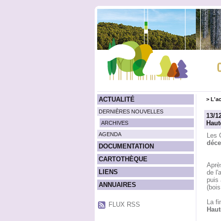
ACTUALITÉ
>
L'ac
DERNIÈRES NOUVELLES
13/1
Haut
ARCHIVES
AGENDA
Les 
déce
DOCUMENTATION
CARTOTHÈQUE
Aprè
LIENS
de l'
puis
ANNUAIRES
(bois
La f
FLUX RSS
Haut