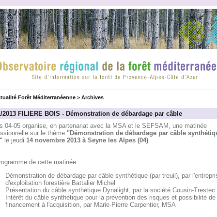
tualité Forêt Méditerranéenne
>
Archives
1/2013 FILIERE BOIS - Démonstration de débardage par câble
is 04-05 organise, en partenariat avec la MSA et le SEFSAM, une matinée
essionnelle sur le thème
"Démonstration de débardage par câble synthétiq
"
le jeudi
14 novembre 2013 à Seyne les Alpes (04)
.
rogramme de cette matinée :
Démonstration de débardage par câble synthétique (par treuil), par l'entrepri
d'exploitation forestière Battalier Michel
Présentation du câble synthétique Dynalight, par la société Cousin-Trestec
Intérêt du câble synthétique pour la prévention des risques et possibilité de
financement à l'acquisition, par Marie-Pierre Carpentier, MSA