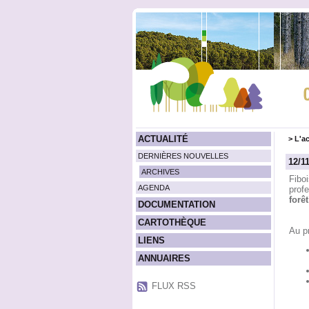
ACTUALITÉ
>
L'ac
DERNIÈRES NOUVELLES
12/1
ARCHIVES
Fibo
AGENDA
prof
forêt
DOCUMENTATION
CARTOTHÈQUE
Au p
LIENS
ANNUAIRES
FLUX RSS