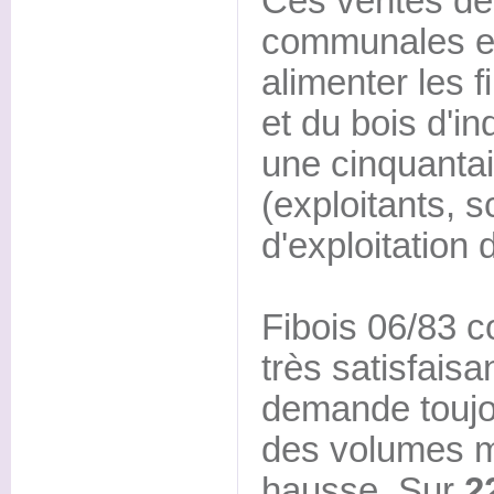
Ces ventes de 
communales et
alimenter les f
et du bois d'in
une cinquantai
(exploitants, s
d'exploitation 
Fibois 06/83 c
très satisfais
demande toujou
des volumes m
hausse. Sur
2