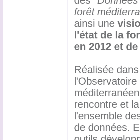
des "
Données &
forêt méditer
ainsi une
visi
l'état de la f
en 2012 et de
Réalisée dans 
l'Observatoire 
méditerranéenn
rencontre et l
l'ensemble de
de données. Ell
outils dévelo