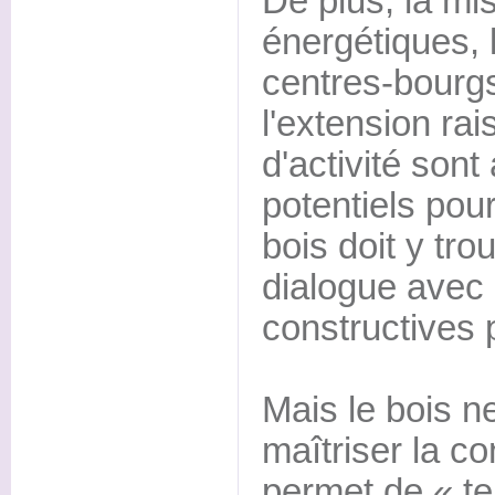
De plus, la m
énergétiques, 
centres-bourgs
l'extension ra
d'activité son
potentiels pour
bois doit y tro
dialogue avec 
constructives 
Mais le bois n
maîtriser la co
permet de « te