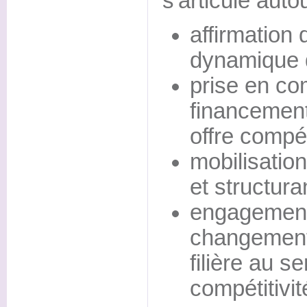
s'articule auto
affirmation 
dynamique de
prise en co
financemen
offre compét
mobilisatio
et structura
engagement
changements
filière au se
compétitivit