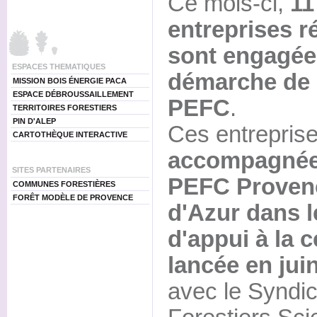
Ce mois-ci,
11
entreprises r
sont engagée
ESPACES THEMATIQUES
démarche de c
MISSION BOIS ÉNERGIE PACA
ESPACE DÉBROUSSAILLEMENT
PEFC
.
TERRITOIRES FORESTIERS
PIN D'ALEP
Ces entreprise
CARTOTHÈQUE INTERACTIVE
accompagnées
SITES PARTENAIRES
PEFC Proven
COMMUNES FORESTIÈRES
FORÊT MODÈLE DE PROVENCE
d'Azur dans l
d'appui à la 
lancée en jui
avec le Syndic