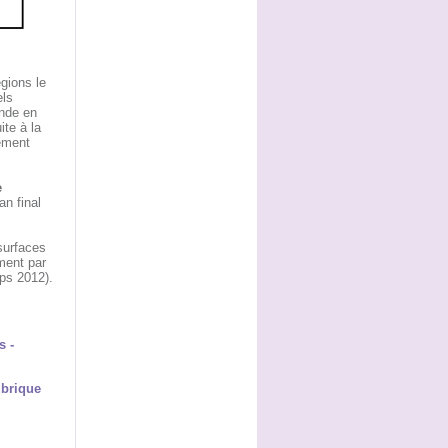
gions le
els
onde en
ite à la
ement
e
an final
surfaces
ment par
mps 2012).
s -
ubrique