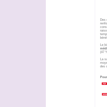
Des 
renfo
consi
raiso
temp
béné
Le bi
médi
(47 
La s
moye
des c
Pour