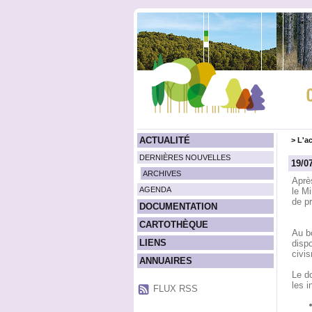
ACTUALITÉ
>
L'ac
DERNIÈRES NOUVELLES
19/0
ARCHIVES
Après
AGENDA
le Mi
de pr
DOCUMENTATION
CARTOTHÈQUE
Au bo
LIENS
dispo
civis
ANNUAIRES
Le do
les i
FLUX RSS