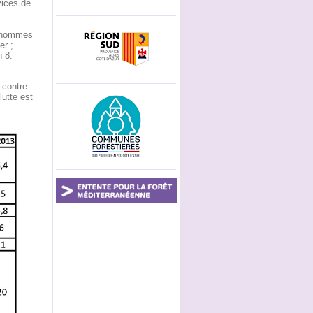
vices de
0 hommes
er ;
 8.
 contre
lutte est