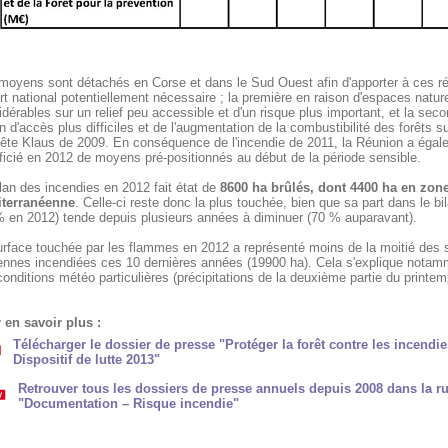
moyens sont détachés en Corse et dans le Sud Ouest afin d'apporter à ces ré
rt national potentiellement nécessaire ; la première en raison d'espaces natur
dérables sur un relief peu accessible et d'un risque plus important, et la sec
n d'accès plus difficiles et de l'augmentation de la combustibilité des forêts su
ête Klaus de 2009. En conséquence de l'incendie de 2011, la Réunion a égal
ficié en 2012 de moyens pré-positionnés au début de la période sensible.
lan des incendies en 2012 fait état de
8600 ha brûlés, dont 4400 ha en zon
terranéenne
. Celle-ci reste donc la plus touchée, bien que sa part dans le bil
% en 2012) tende depuis plusieurs années à diminuer (70 % auparavant).
urface touchée par les flammes en 2012 a représenté moins de la moitié des 
nnes incendiées ces 10 dernières années (19900 ha). Cela s'explique notam
onditions météo particulières (précipitations de la deuxième partie du printe
 en savoir plus :
Télécharger le dossier de presse "Protéger la forêt contre les incendie
Dispositif de lutte 2013"
Retrouver tous les dossiers de presse annuels depuis 2008 dans la r
"Documentation – Risque incendie"