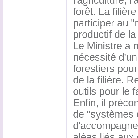
l'agriculture, l
forêt. La filièr
participer au 
productif de la
Le Ministre a 
nécessité d'u
forestiers pou
de la filière. 
outils pour le f
Enfin, il préco
de "systèmes d
d'accompagner 
aléas liés au