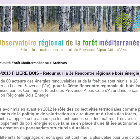
tualité Forêt Méditerranéenne
>
Archives
6/2013 FILIERE BOIS - Retour sur la 3e Rencontre régionale bois énergie
 de
60 acteurs
des énergies renouvelables et de la forêt se sont réunis le 18 j
ier au Luc en Provence (Var),
pour la 3ème Rencontre régionale du bois én
nisée par les Communes forestières Provence-Alpes-Côte d'Azur dans le cadr
ion Régionale Bois Énergie.
s avoir mis en avant en 2012
le rôle des collectivités territoriales comme 
arants de la politique de valorisation en circuit-court du bois des forêts
, l
ntre a rappelé cette année que les entreprises sont les maîtres d'œuvre du
loppement du bois énergie et que
la mise en place d'une filière autonome 
la création de partenariats structurels durables
.
ifférents témoignages et échanges ont confirmé la plus-value pour une collect