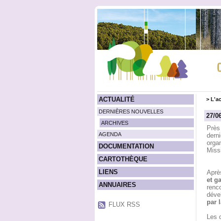
ACTUALITÉ
>
L'ac
DERNIÈRES NOUVELLES
27/0
ARCHIVES
Près
AGENDA
dern
orga
DOCUMENTATION
Miss
CARTOTHÈQUE
LIENS
Aprè
et g
ANNUAIRES
renco
déve
par 
FLUX RSS
Les d