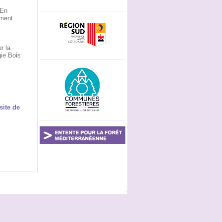
 En
ement.
r la
gie Bois
site de