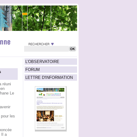
L'OBSERVATOIRE
FORUM
s
LETTRE D'INFORMATION
 réuni
 en
phane Le
'avenir
s
 pour les
nnoncée
Il a