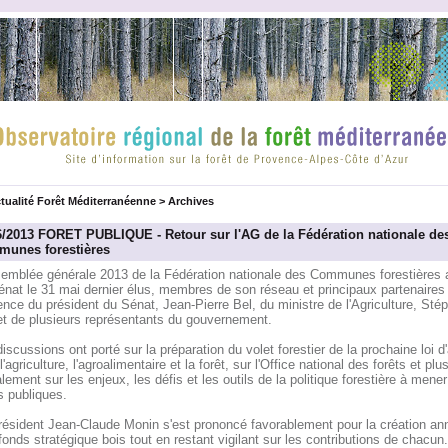
tualité Forêt Méditerranéenne
>
Archives
6/2013 FORET PUBLIQUE - Retour sur l'AG de la Fédération nationale de
unes forestières
semblée générale 2013 de la Fédération nationale des Communes forestières a
énat le 31 mai dernier élus, membres de son réseau et principaux partenaires
nce du président du Sénat, Jean-Pierre Bel, du ministre de l'Agriculture, Sté
 et de plusieurs représentants du gouvernement.
iscussions ont porté sur la préparation du volet forestier de la prochaine loi d
l'agriculture, l'agroalimentaire et la forêt, sur l'Office national des forêts et plu
lement sur les enjeux, les défis et les outils de la politique forestière à mener
s publiques.
résident Jean-Claude Monin s'est prononcé favorablement pour la création a
fonds stratégique bois tout en restant vigilant sur les contributions de chacun. 