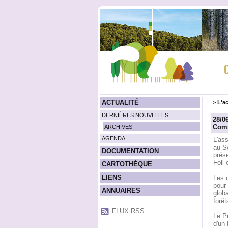
ACTUALITÉ
>
L'ac
DERNIÈRES NOUVELLES
28/0
Comm
ARCHIVES
AGENDA
L'as
au S
DOCUMENTATION
prése
Foll
CARTOTHÈQUE
LIENS
Les d
pour 
ANNUAIRES
globa
forêt
FLUX RSS
Le P
d'un 