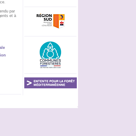
ace.
rendu par
gents et à
ale
ion