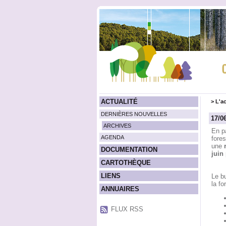
ACTUALITÉ
>
L'ac
DERNIÈRES NOUVELLES
17/0
ARCHIVES
En pa
AGENDA
fores
une
DOCUMENTATION
juin
CARTOTHÈQUE
LIENS
Le bu
la fo
ANNUAIRES
FLUX RSS