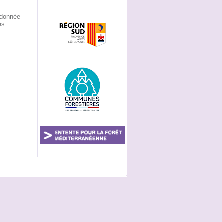
rdonnée
es