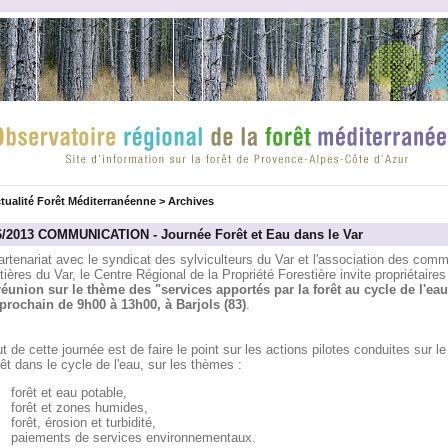
tualité Forêt Méditerranéenne
>
Archives
6/2013 COMMUNICATION - Journée Forêt et Eau dans le Var
rtenariat avec le syndicat des sylviculteurs du Var et l'association des com
tières du Var, le Centre Régional de la Propriété Forestière invite propriétaires
réunion sur le thème des "services apportés par la forêt au cycle de l'eau
 prochain de 9h00 à 13h00, à Barjols (83)
.
t de cette journée est de faire le point sur les actions pilotes conduites sur le
rêt dans le cycle de l'eau, sur les thèmes :
forêt et eau potable,
forêt et zones humides,
forêt, érosion et turbidité,
paiements de services environnementaux.