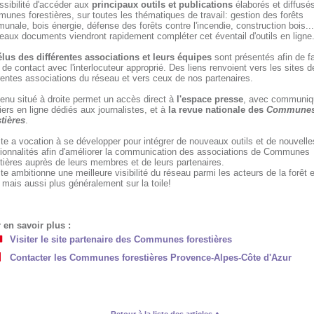
ssibilité d'accéder aux
principaux outils et publications
élaborés et diffusés
nes forestières, sur toutes les thématiques de travail: gestion des forêts
nale, bois énergie, défense des forêts contre l'incendie, construction bois..
eaux documents viendront rapidement compléter cet éventail d'outils en ligne
élus des différentes associations et leurs équipes
sont présentés afin de fac
 de contact avec l'interlocuteur approprié. Des liens renvoient vers les sites d
rentes associations du réseau et vers ceux de nos partenaires.
enu situé à droite permet un accès direct à
l'espace presse
, avec communiq
ers en ligne dédiés aux journalistes, et à
la revue nationale des
Commune
stières
.
te a vocation à se développer pour intégrer de nouveaux outils et de nouvelle
tionnalités afin d'améliorer la communication des associations de Communes
tières auprès de leurs membres et de leurs partenaires.
te ambitionne une meilleure visibilité du réseau parmi les acteurs de la forêt 
 mais aussi plus généralement sur la toile!
 en savoir plus :
Visiter le site partenaire des Communes forestières
Contacter les Communes forestières Provence-Alpes-Côte d'Azur