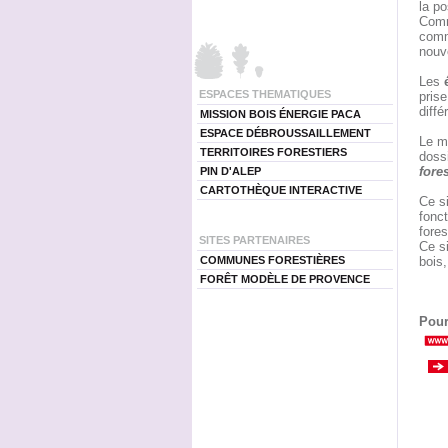
la po
Commu
commu
nouv
Les
ESPACES THEMATIQUES
prise
diffé
MISSION BOIS ÉNERGIE PACA
ESPACE DÉBROUSSAILLEMENT
Le m
TERRITOIRES FORESTIERS
dossi
fore
PIN D'ALEP
CARTOTHÈQUE INTERACTIVE
Ce si
fonc
fores
SITES PARTENAIRES
Ce si
COMMUNES FORESTIÈRES
bois,
FORÊT MODÈLE DE PROVENCE
Pour