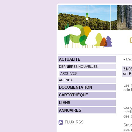
ACTUALITÉ
>
L'ac
DERNIÈRES NOUVELLES
31/0
en P
ARCHIVES
AGENDA
Les 
DOCUMENTATION
site 
CARTOTHÈQUE
LIENS
Con
ANNUAIRES
médit
des 
FLUX RSS
Struc
ses 