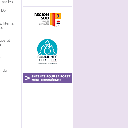
 par les
. De
.
iliter la
es
ués et
s
s
et du