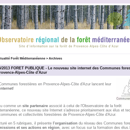
tualité Forêt Méditerranéenne
>
Archives
3/2013 FORET PUBLIQUE - Le nouveau site internet des Communes fores
rovence-Alpes-Côte d'Azur
Communes forestières en Provence-Alpes-Côte d'Azur lancent leur
Internet
!
çu comme un
site partenaire
associé à celui de l'Observatoire de la forêt
erranéenne, ce nouveau site Internet s'adresse prioritairement aux élus et te
communes et collectivités forestières de Provence-Alpes-Côte d'Azur.
turé en 5 rubriques, il présente
l'organisation
du réseau des Communes fores
missions et ses actions en région
, avec un focus sur la formation des élus.