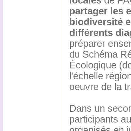
locales
de PA
partager les 
biodiversité e
différents di
préparer ensem
du Schéma Ré
Écologique (d
l'échelle régi
oeuvre de la t
Dans un secon
participants au
organisés en ju