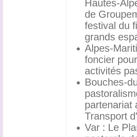
Hautes-Alpe
de Groupem
festival du 
grands esp
Alpes-Mariti
foncier pou
activités pa
Bouches-du
pastoralisme
partenaria
Transport d'
Var : Le Pl