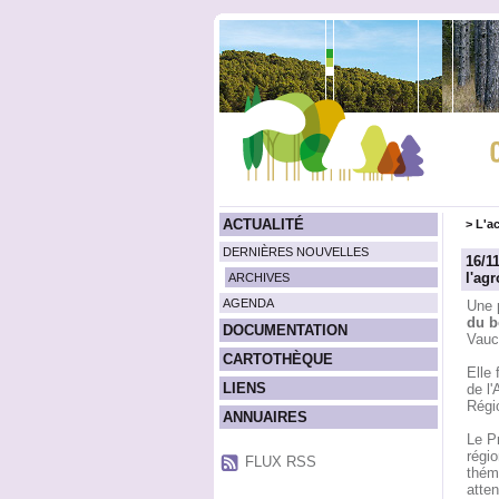
ACTUALITÉ
>
L'ac
DERNIÈRES NOUVELLES
16/1
l'agr
ARCHIVES
AGENDA
Une 
du b
DOCUMENTATION
Vauc
CARTOTHÈQUE
Elle 
LIENS
de l'
Régi
ANNUAIRES
Le Pr
régi
FLUX RSS
théma
atte