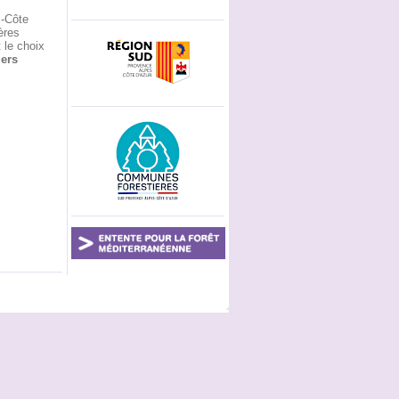
s-Côte
ères
 le choix
iers