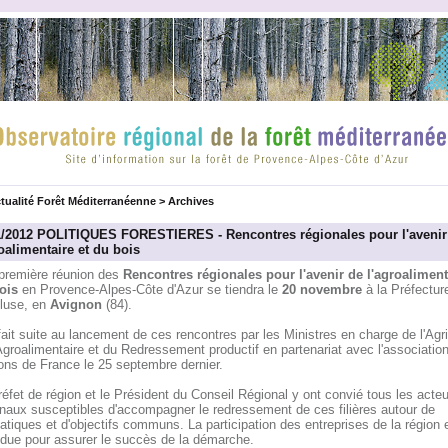
tualité Forêt Méditerranéenne
>
Archives
1/2012 POLITIQUES FORESTIERES - Rencontres régionales pour l'avenir
oalimentaire et du bois
première réunion des
Rencontres régionales pour l'avenir de l'agroaliment
ois
en Provence-Alpes-Côte d'Azur se tiendra le
20 novembre
à la Préfectur
luse, en
Avignon
(84).
fait suite au lancement de ces rencontres par les Ministres en charge de l'Agri
Agroalimentaire et du Redressement productif en partenariat avec l'associatio
ons de France le 25 septembre dernier.
éfet de région et le Président du Conseil Régional y ont convié tous les acteu
onaux susceptibles d'accompagner le redressement de ces filières autour de
tiques et d'objectifs communs. La participation des entreprises de la région 
ndue pour assurer le succès de la démarche.