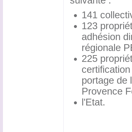
suivante :
141 collecti
123 proprié
adhésion dir
régionale 
225 proprié
certificatio
portage de 
Provence Fo
l'Etat.