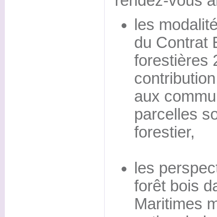
rendez-vous a
les modalit
du Contrat
forestières
contributio
aux commune
parcelles s
forestier,
les perspect
forêt bois d
Maritimes m